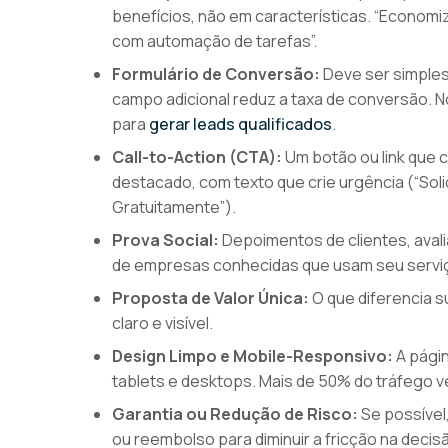
benefícios, não em características. “Economi
com automação de tarefas”.
Formulário de Conversão:
Deve ser simples
campo adicional reduz a taxa de conversão. N
para
gerar leads qualificados
.
Call-to-Action (CTA):
Um botão ou link que c
destacado, com texto que crie urgência (“Sol
Gratuitamente”).
Prova Social:
Depoimentos de clientes, avali
de empresas conhecidas que usam seu servi
Proposta de Valor Única:
O que diferencia s
claro e visível.
Design Limpo e Mobile-Responsivo:
A págin
tablets e desktops. Mais de 50% do tráfego v
Garantia ou Redução de Risco:
Se possível,
ou reembolso para diminuir a fricção na deci