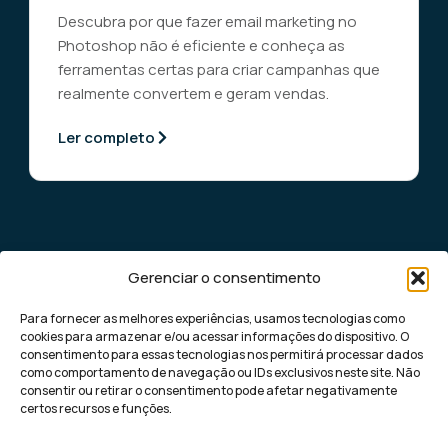
Descubra por que fazer email marketing no
Photoshop não é eficiente e conheça as
ferramentas certas para criar campanhas que
realmente convertem e geram vendas.
Ler completo
Gerenciar o consentimento
Para fornecer as melhores experiências, usamos tecnologias como
cookies para armazenar e/ou acessar informações do dispositivo. O
consentimento para essas tecnologias nos permitirá processar dados
como comportamento de navegação ou IDs exclusivos neste site. Não
Democratizando o marketing digital de
consentir ou retirar o consentimento pode afetar negativamente
performance para pequenas e médias
certos recursos e funções.
empresas, com soluções rápidas e eficazes
para gerar leads altamente qualificados.