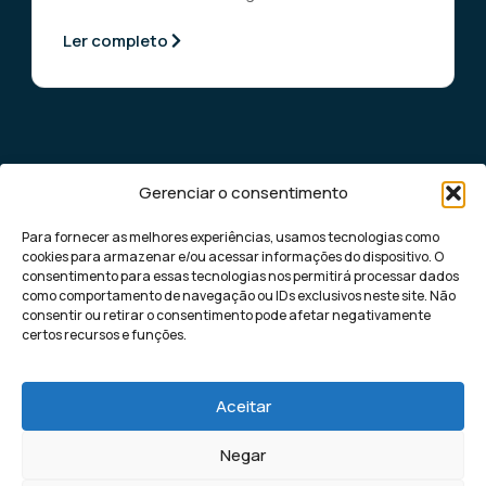
Ler completo
Gerenciar o consentimento
Para fornecer as melhores experiências, usamos tecnologias como
cookies para armazenar e/ou acessar informações do dispositivo. O
consentimento para essas tecnologias nos permitirá processar dados
como comportamento de navegação ou IDs exclusivos neste site. Não
Democratizando o marketing digital de
consentir ou retirar o consentimento pode afetar negativamente
performance para pequenas e médias
certos recursos e funções.
empresas, com soluções rápidas e eficazes
para gerar leads altamente qualificados.
Aceitar
Negar
Kaptha Lead | Todos os direitos
Política de Privacidade