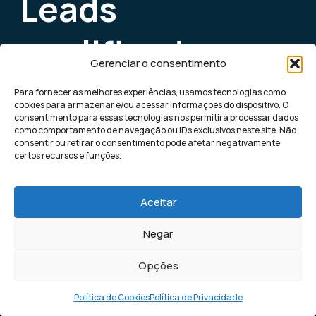
Leads
qualificados
Gerenciar o consentimento
todos os dias
Para fornecer as melhores experiências, usamos tecnologias como
cookies para armazenar e/ou acessar informações do dispositivo. O
consentimento para essas tecnologias nos permitirá processar dados
para sua
como comportamento de navegação ou IDs exclusivos neste site. Não
consentir ou retirar o consentimento pode afetar negativamente
certos recursos e funções.
empresa
Aceitar
A nossa máquina de leads, utiliza inteligência
artificial para levar potenciais clientes direto
Negar
no seu Whatsapp ou Instagram.
Ligar máquina de leads
Opções
Política de Cookies
Política de Privacidade