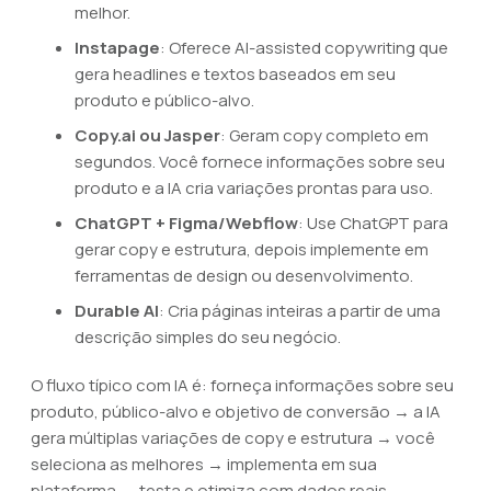
melhor.
Instapage
: Oferece AI-assisted copywriting que
gera headlines e textos baseados em seu
produto e público-alvo.
Copy.ai ou Jasper
: Geram copy completo em
segundos. Você fornece informações sobre seu
produto e a IA cria variações prontas para uso.
ChatGPT + Figma/Webflow
: Use ChatGPT para
gerar copy e estrutura, depois implemente em
ferramentas de design ou desenvolvimento.
Durable AI
: Cria páginas inteiras a partir de uma
descrição simples do seu negócio.
O fluxo típico com IA é: forneça informações sobre seu
produto, público-alvo e objetivo de conversão → a IA
gera múltiplas variações de copy e estrutura → você
seleciona as melhores → implementa em sua
plataforma → testa e otimiza com dados reais.