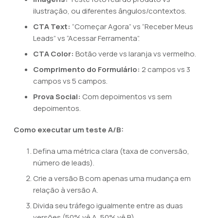
ilustração, ou diferentes ângulos/contextos.
CTA Text:
“Começar Agora” vs “Receber Meus
Leads” vs “Acessar Ferramenta”.
CTA Color:
Botão verde vs laranja vs vermelho.
Comprimento do Formulário:
2 campos vs 3
campos vs 5 campos.
Prova Social:
Com depoimentos vs sem
depoimentos.
Como executar um teste A/B:
Defina uma métrica clara (taxa de conversão,
número de leads).
Crie a versão B com apenas uma mudança em
relação à versão A.
Divida seu tráfego igualmente entre as duas
versões (50% vê A, 50% vê B).