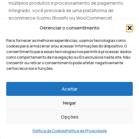
múltiplos produtos e processamento de pagamento
integrado, você precisará de uma plataforma de
ecommerce (como Shopify ou WooCommerce).
Landing pages funcionam melhor em conjunto com
Gerenciar o consentimento
uma loja, não a substituem.
Para fornecer as melhores experiências, usamos tecnologias como
Como integrar formulários e
cookies para armazenar e/ou acessar informações do dispositivo. O
consentimento para essas tecnologias nos permitirá processar dados
analytics na minha landing page
como comportamento de navegação ou IDs exclusivos neste site. Não
consentir ou retirar o consentimento pode afetar negativamente
gratuita?
certos recursos e funções.
Todas as plataformas mencionadas (Canva, Wix,
HubSpot, Bitrix24) possuem formulários integrados
Aceitar
nativamente. Você simplesmente adiciona um
formulário ao seu template e configura os campos
Negar
desejados. Para analytics, cada plataforma oferece um
Opções
dashboard próprio mostrando visualizações,
conversões e taxa de conversão. Para analytics mais
Política de Cookies
Política de Privacidade
avançado, integre sua landing page com
Google