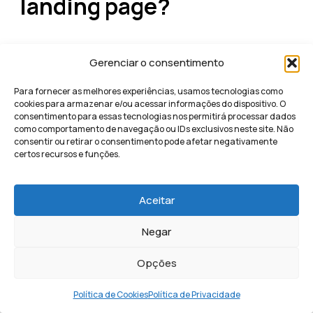
landing page?
A taxa de conversão média varia bastante por indústria
Gerenciar o consentimento
e tipo de ação, mas benchmarks gerais são:
Para fornecer as melhores experiências, usamos tecnologias como
Preenchimento de formulário:
5-10%
cookies para armazenar e/ou acessar informações do dispositivo. O
(considerado bom)
consentimento para essas tecnologias nos permitirá processar dados
como comportamento de navegação ou IDs exclusivos neste site. Não
Download de lead magnet:
10-20%
consentir ou retirar o consentimento pode afetar negativamente
certos recursos e funções.
Compra de produto:
2-5%
Agendamento de consulta:
3-8%
Aceitar
Inscrição em webinar:
15-30%
Negar
Landing pages bem otimizadas podem atingir 15-25%
de conversão para formulários e 30-50% para lead
Opções
magnets. Empresas que usam
geração de leads
qualificados
com landing pages estratégicas
Política de Cookies
Política de Privacidade
frequentemente superam esses benchmarks.