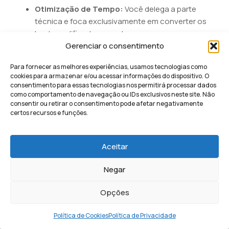
Otimização de Tempo:
Você delega a parte
técnica e foca exclusivamente em converter os
leads qualificados que chegam.
Gerenciar o consentimento
Melhor ROI:
O uso de tecnologia própria para
otimizar campanhas geralmente reduz o custo
Para fornecer as melhores experiências, usamos tecnologias como
por lead de forma drástica.
cookies para armazenar e/ou acessar informações do dispositivo. O
consentimento para essas tecnologias nos permitirá processar dados
como comportamento de navegação ou IDs exclusivos neste site. Não
Como manter minhas
consentir ou retirar o consentimento pode afetar negativamente
campanhas atualizadas?
certos recursos e funções.
Para manter suas campanhas atualizadas, é
Aceitar
necessário realizar um monitoramento semanal de
desempenho e implementar testes A/B frequentes nos
Negar
seus anúncios. O comportamento do consumidor
digital muda rapidamente, e criativos que performam
Opções
bem hoje podem sofrer fadiga e perder eficiência em
pouco tempo.
Política de Cookies
Política de Privacidade