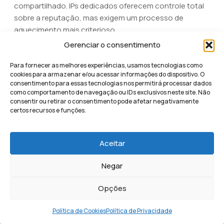
compartilhado. IPs dedicados oferecem controle total
sobre a reputação, mas exigem um processo de
aquecimento mais criterioso.
Gerenciar o consentimento
Estratégias para
Para fornecer as melhores experiências, usamos tecnologias como
cookies para armazenar e/ou acessar informações do dispositivo. O
aumentar a taxa de
consentimento para essas tecnologias nos permitirá processar dados
como comportamento de navegação ou IDs exclusivos neste site. Não
abertura e conversão nos
consentir ou retirar o consentimento pode afetar negativamente
certos recursos e funções.
disparos
Aceitar
Ter uma lista qualificada e uma plataforma bem
Negar
configurada é o pré-requisito. Mas o que realmente
diferencia campanhas medianas de campanhas
Opções
excepcionais são as estratégias de engajamento
aplicadas em cada envio.
Política de Cookies
Política de Privacidade