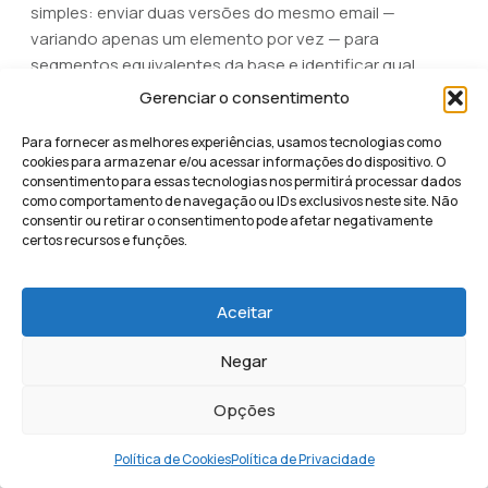
simples: enviar duas versões do mesmo email —
variando apenas um elemento por vez — para
segmentos equivalentes da base e identificar qual
performa melhor antes de disparar para o restante da
Gerenciar o consentimento
lista.
Para fornecer as melhores experiências, usamos tecnologias como
cookies para armazenar e/ou acessar informações do dispositivo. O
Elementos prioritários para testar em sequência:
consentimento para essas tecnologias nos permitirá processar dados
como comportamento de navegação ou IDs exclusivos neste site. Não
Linha de assunto (maior impacto isolado)
consentir ou retirar o consentimento pode afetar negativamente
certos recursos e funções.
Nome do remetente
Horário e dia de envio
Aceitar
Pré-header
Uso de personalização no assunto
Negar
Para resultados estatisticamente válidos, o teste exige
Opções
um tamanho de amostra suficiente — geralmente
acima de 1.000 contatos por variação — e um período
Política de Cookies
Política de Privacidade
de observação adequado antes de declarar um