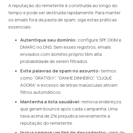
A reputação do remetente é construída ao longo do
tempo e pode ser destruída rapidamente. Para manter
os emails fora da pasta de spam, siga estas práticas
essenciais:
Autentique seu domínio:
configure SPF, DKIM e
DMARC no DNS. Sem esses registros, emails
enviados com domínio próprio têm alta
probabilidade de serem filtrados.
Evite palavras de spam no assunto:
termos
como “GRÁTIS!!!”, “GANHE DINHEIRO”, “CLIQUE
AGORA” e excesso de letras maiúsculas ativam
filtros automáticos.
Mantenha a lista saudável:
remova endereços
que geram bounce após cada campanha. Uma
taxa acima de 2% prejudica severamente a
reputação do remetente.
Inclua sempre um link de descadastro:
além de