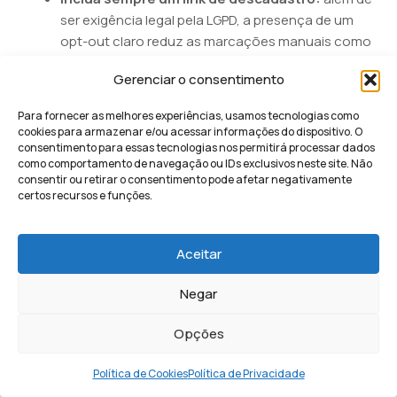
ser exigência legal pela LGPD, a presença de um
opt-out claro reduz as marcações manuais como
spam.
Gerenciar o consentimento
Aqueça domínios novos gradualmente:
se
você acabou de configurar um email com domínio
Para fornecer as melhores experiências, usamos tecnologias como
cookies para armazenar e/ou acessar informações do dispositivo. O
próprio, comece enviando para grupos pequenos
consentimento para essas tecnologias nos permitirá processar dados
(20 a 50 por dia) e aumente progressivamente ao
como comportamento de navegação ou IDs exclusivos neste site. Não
longo de semanas.
consentir ou retirar o consentimento pode afetar negativamente
certos recursos e funções.
Monitore a reputação:
use o
Google
Postmaster Tools
para acompanhar a saúde do
seu domínio e identificar problemas antes que se
Aceitar
tornem críticos.
Negar
Gmail gratuito vs. Google
Opções
Workspace: qual usar
Política de Cookies
Política de Privacidade