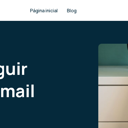
Página inicial
Blog
uir
email