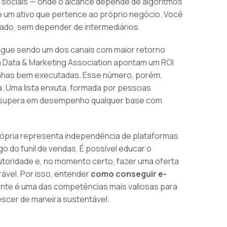
sociais — onde o alcance depende de algoritmos
 um ativo que pertence ao próprio negócio. Você
ado, sem depender de intermediários.
segue sendo um dos canais com maior retorno
da Data & Marketing Association apontam um ROI
anhas bem executadas. Esse número, porém,
a. Uma lista enxuta, formada por pessoas
, supera em desempenho qualquer base com
rópria representa independência de plataformas
go do funil de vendas. É possível educar o
autoridade e, no momento certo, fazer uma oferta
ável. Por isso, entender
como conseguir e-
iente é uma das competências mais valiosas para
escer de maneira sustentável.