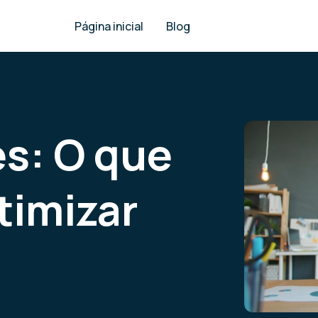
Página inicial
Blog
s: O que
timizar