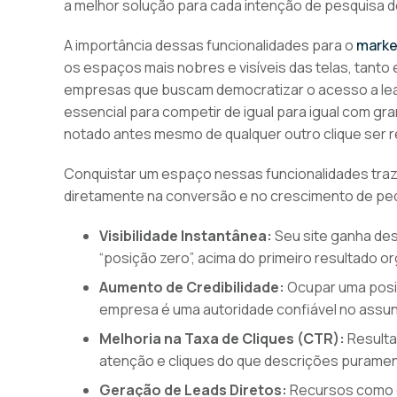
a melhor solução para cada intenção de pesquisa d
A importância dessas funcionalidades para o
market
os espaços mais nobres e visíveis das telas, tant
empresas que buscam democratizar o acesso a lea
essencial para competir de igual para igual com g
notado antes mesmo de qualquer outro clique ser r
Conquistar um espaço nessas funcionalidades traz
diretamente na conversão e no crescimento de p
Visibilidade Instantânea:
Seu site ganha des
“posição zero”, acima do primeiro resultado 
Aumento de Credibilidade:
Ocupar uma posiç
empresa é uma autoridade confiável no assu
Melhoria na Taxa de Cliques (CTR):
Resulta
atenção e cliques do que descrições puramen
Geração de Leads Diretos:
Recursos como o