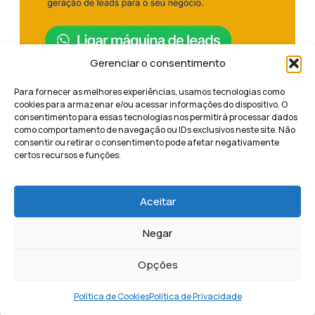
Gerenciar o consentimento
Para fornecer as melhores experiências, usamos tecnologias como
cookies para armazenar e/ou acessar informações do dispositivo. O
consentimento para essas tecnologias nos permitirá processar dados
como comportamento de navegação ou IDs exclusivos neste site. Não
consentir ou retirar o consentimento pode afetar negativamente
Compartilhe este conteúdo
certos recursos e funções.
Aceitar
Negar
Isabeli Azevedo
Opções
Política de Cookies
Política de Privacidade