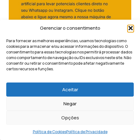
Gerenciar o consentimento
Para fornecer as melhores experiências, usamos tecnologias como
cookies para armazenar e/ou acessar informações do dispositivo. O
consentimento para essas tecnologias nos permitirá processar dados
como comportamento de navegação ou IDs exclusivos neste site. Não
consentir ou retirar o consentimento pode afetar negativamente
certos recursos e funções.
Compartilhe este conteúdo
Aceitar
Negar
Opções
Política de Cookies
Política de Privacidade
Isabeli Azevedo