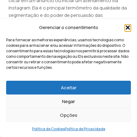
clicar em um anúncio ou iniciar um atendimento via
Instagram. Ela é o principal termômetro da qualidade da
segmentação e do poder de persuasão das
ferramentas de captura utilizadas pela marca.
Gerenciar o consentimento
Desempenho de anúncios:
Mostra se a oferta
Para fornecer as melhores experiências, usamos tecnologias como
está alinhada às expectativas do público-alvo
cookies para armazenar e/ou acessar informações do dispositivo. O
geolocalizado.
consentimento para essas tecnologias nos permitirá processar dados
como comportamento de navegação ou IDs exclusivos neste site. Não
Eficiência de landing pages:
Avalia se a página
consentir ou retirar o consentimento pode afetar negativamente
de destino consegue converter o tráfego pago
certos recursos e funções.
em leads reais de forma otimizada.
Qualidade do atendimento:
Mede o sucesso da
Aceitar
transição do interesse inicial para a conversa
direta no WhatsApp.
Negar
O acompanhamento conjunto dessas métricas,
Opções
potencializado pelo uso de inteligência artificial para
análise de dados, garante que cada real investido
Política de Cookies
Política de Privacidade
trabalhe para maximizar o desempenho financeiro. Ter