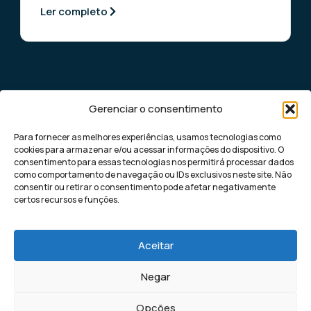
Ler completo
Gerenciar o consentimento
Para fornecer as melhores experiências, usamos tecnologias como
cookies para armazenar e/ou acessar informações do dispositivo. O
consentimento para essas tecnologias nos permitirá processar dados
como comportamento de navegação ou IDs exclusivos neste site. Não
Democratizando o marketing digital de
consentir ou retirar o consentimento pode afetar negativamente
performance para pequenas e médias
certos recursos e funções.
empresas, com soluções rápidas e eficazes
para gerar leads altamente qualificados.
Aceitar
Negar
Kaptha Lead | Todos os direitos
Política de Privacidade
Opções
reservados
Política de Cookies