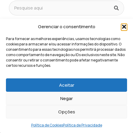
Gerenciar o consentimento
Relacionados
Para fornecer as melhores experiências, usamos tecnologias como
cookies para armazenar e/ou acessar informações do dispositivo. O
Como gerar leads B2B?
consentimento para essas tecnologias nos permitirá processar dados
Ler conteúdo »
como comportamento de navegação ou IDs exclusivos neste site. Não
consentir ou retirar o consentimento pode afetar negativamente
certos recursos e funções.
Como fazer email marketing no photoshop
Ler conteúdo »
Aceitar
Como fazer email marketing passo a passo
Negar
Ler conteúdo »
Opções
Como criar lista de email marketing
Política de Cookies
Política de Privacidade
Ler conteúdo »