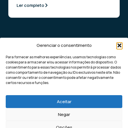
Ler completo
Gerenciar o consentimento
Para fornecer as melhores experiências, usamos tecnologias como
cookies para armazenar e/ou acessar informações do dispositivo. O
consentimento para essas tecnologias nos permitirá processar dados
como comportamento de navegação ou IDs exclusivos neste site. Não
Democratizando o marketing digital de
consentir ou retirar o consentimento pode afetar negativamente
performance para pequenas e médias
certos recursos e funções.
empresas, com soluções rápidas e eficazes
para gerar leads altamente qualificados.
Aceitar
Negar
Kaptha Lead | Todos os direitos
Política de Privacidade
Opções