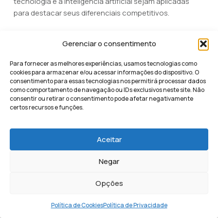
tecnologia e a inteligência artificial sejam aplicadas
para destacar seus diferenciais competitivos.
Em conclusão, implementar essas práticas permite que
Gerenciar o consentimento
o negócio construa uma trajetória de crescimento
sustentável. Mais do que apenas coletar dados, a
Para fornecer as melhores experiências, usamos tecnologias como
pesquisa de marketing em 2026 é sobre converter
cookies para armazenar e/ou acessar informações do dispositivo. O
conhecimento em agilidade comercial. Ao consolidar
consentimento para essas tecnologias nos permitirá processar dados
como comportamento de navegação ou IDs exclusivos neste site. Não
esse fluxo de análise, a empresa garante que sua
consentir ou retirar o consentimento pode afetar negativamente
estratégia digital seja não apenas eficaz, mas um
certos recursos e funções.
motor contínuo de lucratividade e escala.
Aceitar
Quais ferramentas
Negar
facilitam a realização de
Opções
pesquisas?
Política de Cookies
Política de Privacidade