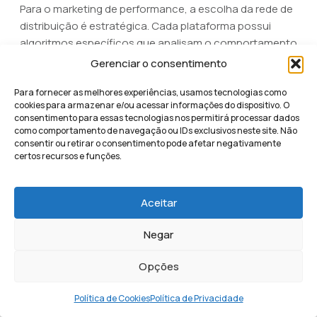
Para o marketing de performance, a escolha da rede de
distribuição é estratégica. Cada plataforma possui
algoritmos específicos que analisam o comportamento
do usuário para exibir o anúncio mais relevante. Isso
Gerenciar o consentimento
democratiza o acesso ao público qualificado,
Para fornecer as melhores experiências, usamos tecnologias como
garantindo que o investimento em
tráfego pago
seja
cookies para armazenar e/ou acessar informações do dispositivo. O
otimizado para gerar leads reais em canais diretos
consentimento para essas tecnologias nos permitirá processar dados
como o WhatsApp e o Instagram.
como comportamento de navegação ou IDs exclusivos neste site. Não
consentir ou retirar o consentimento pode afetar negativamente
certos recursos e funções.
Taboola e Outbrain
O
Taboola e o Outbrain
são as plataformas líderes
Aceitar
globais no segmento de
publicidade nativa
e
recomendações de conteúdo. Elas são as grandes
Negar
responsáveis por gerenciar aqueles blocos de
sugestões que aparecem ao final de reportagens em
Opções
sites de alta autoridade. Essas redes são ideais para
negócios que buscam construir autoridade digital em
Política de Cookies
Política de Privacidade
ambientes de extrema credibilidade.