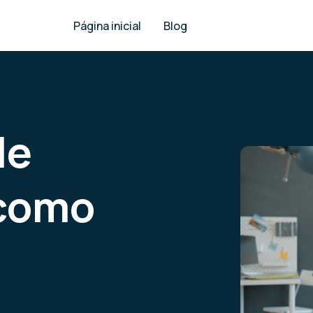
Página inicial
Blog
le
 como