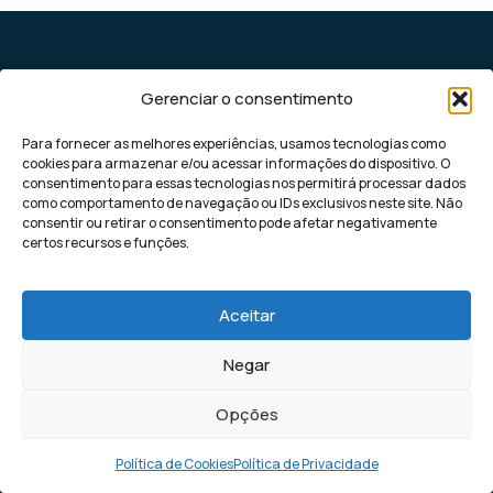
Leads
Gerenciar o consentimento
qualificados
Para fornecer as melhores experiências, usamos tecnologias como
cookies para armazenar e/ou acessar informações do dispositivo. O
consentimento para essas tecnologias nos permitirá processar dados
todos os dias
como comportamento de navegação ou IDs exclusivos neste site. Não
consentir ou retirar o consentimento pode afetar negativamente
certos recursos e funções.
para sua
Aceitar
empresa
Negar
A nossa máquina de leads, utiliza inteligência
Opções
artificial para levar potenciais clientes direto
no seu Whatsapp ou Instagram.
Política de Cookies
Política de Privacidade
Ligar máquina de leads