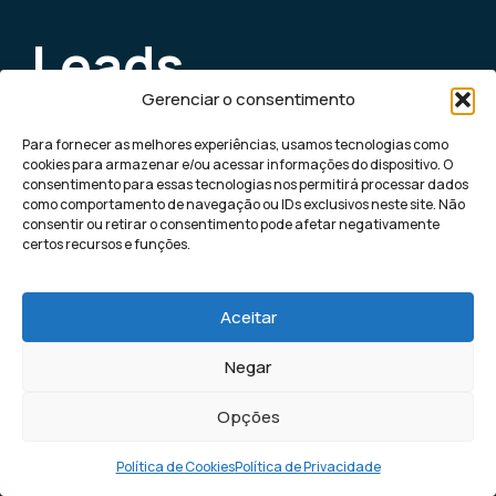
Leads
Gerenciar o consentimento
qualificados
Para fornecer as melhores experiências, usamos tecnologias como
cookies para armazenar e/ou acessar informações do dispositivo. O
todos os dias
consentimento para essas tecnologias nos permitirá processar dados
como comportamento de navegação ou IDs exclusivos neste site. Não
consentir ou retirar o consentimento pode afetar negativamente
para sua
certos recursos e funções.
empresa
Aceitar
Negar
A nossa máquina de leads, utiliza inteligência
artificial para levar potenciais clientes direto
Opções
no seu Whatsapp ou Instagram.
Ligar máquina de leads
Política de Cookies
Política de Privacidade