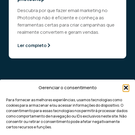
Descubra por que fazer email marketing no
Photoshop não é eficiente e conheça as
ferramentas certas para criar campanhas que
realmente convertem e geram vendas.
Ler completo
Gerenciar o consentimento
Para fornecer as melhores experiências, usamos tecnologias como
cookies para armazenar e/ou acessar informações do dispositivo. O
consentimento para essas tecnologias nos permitirá processar dados
como comportamento de navegação ou IDs exclusivos neste site. Não
Democratizando o marketing digital de
consentir ou retirar o consentimento pode afetar negativamente
performance para pequenas e médias
certos recursos e funções.
empresas, com soluções rápidas e eficazes