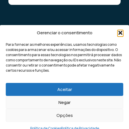
Gerenciar o consentimento
Para fornecer as melhores experiências, usamos tecnologias como
cookies para armazenar e/ou acessar informações do dispositivo. O
consentimento para essas tecnologias nos permitirá processar dados
como comportamento de navegação ou IDs exclusivos neste site. Não
Democratizando o marketing digital de
consentir ou retirar o consentimento pode afetar negativamente
performance para pequenas e médias
certos recursos e funções.
empresas, com soluções rápidas e eficazes
para gerar leads altamente qualificados.
Aceitar
Negar
Kaptha Lead | Todos os direitos
Política de Privacidade
Opções
reservados
Política de Cookies
Termos de Uso
Política de Cookies
Política de Privacidade