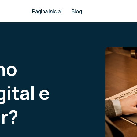
Página inicial
Blog
no
ital e
r?