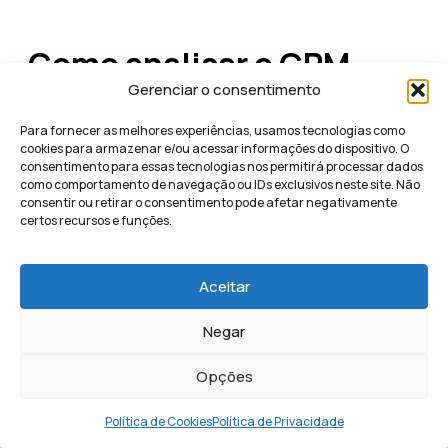
Como analisar o CPM
Gerenciar o consentimento
para escalar seus
Para fornecer as melhores experiências, usamos tecnologias como
resultados?
cookies para armazenar e/ou acessar informações do dispositivo. O
consentimento para essas tecnologias nos permitirá processar dados
como comportamento de navegação ou IDs exclusivos neste site. Não
consentir ou retirar o consentimento pode afetar negativamente
Analisar o CPM para escalar seus resultados consiste
certos recursos e funções.
em monitorar a estabilidade dessa métrica enquanto
você aumenta o investimento, garantindo que o custo
de alcançar novas pessoas não inviabilize a margem de
Aceitar
lucro por lead gerado. Se o valor por mil impressões
permanece controlado mesmo com orçamentos
Negar
maiores, sua campanha possui um potencial de escala
saudável e previsível.
Opções
No marketing de performance para pequenas e médias
Política de Cookies
Política de Privacidade
empresas, a análise do
custo de exibição
não deve ser