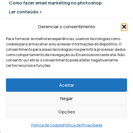
Como fazer email marketing no photoshop
Ler conteúdo »
Gerenciar o consentimento
Como fazer email marketing passo a passo
Ler conteúdo »
Para fornecer as melhores experiências, usamos tecnologias como
cookies para armazenar e/ou acessar informações do dispositivo. O
consentimento para essas tecnologias nos permitirá processar dados
Como criar lista de email marketing
como comportamento de navegação ou IDs exclusivos neste site. Não
consentir ou retirar o consentimento pode afetar negativamente
Ler conteúdo »
certos recursos e funções.
Aceitar
Leads
Negar
qualificados
Opções
Política de Cookies
Política de Privacidade