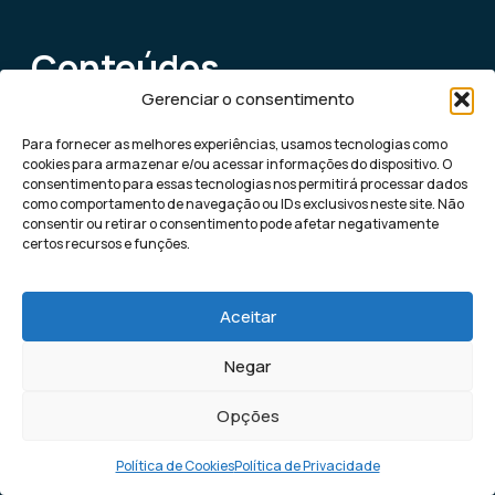
Conteúdos
Gerenciar o consentimento
relacionados
Para fornecer as melhores experiências, usamos tecnologias como
cookies para armazenar e/ou acessar informações do dispositivo. O
consentimento para essas tecnologias nos permitirá processar dados
como comportamento de navegação ou IDs exclusivos neste site. Não
consentir ou retirar o consentimento pode afetar negativamente
certos recursos e funções.
Aceitar
Negar
Opções
Política de Cookies
Política de Privacidade
Blog