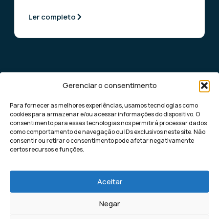
Ler completo
Gerenciar o consentimento
Para fornecer as melhores experiências, usamos tecnologias como
cookies para armazenar e/ou acessar informações do dispositivo. O
consentimento para essas tecnologias nos permitirá processar dados
como comportamento de navegação ou IDs exclusivos neste site. Não
Democratizando o marketing digital de
consentir ou retirar o consentimento pode afetar negativamente
performance para pequenas e médias
certos recursos e funções.
empresas, com soluções rápidas e eficazes
para gerar leads altamente qualificados.
Aceitar
Negar
Kaptha Lead | Todos os direitos
Política de Privacidade