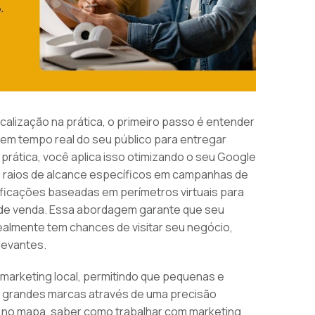
alização na prática, o primeiro passo é entender
o em tempo real do seu público para entregar
rática, você aplica isso otimizando o seu Google
do raios de alcance específicos em campanhas de
ificações baseadas em perímetros virtuais para
o de venda. Essa abordagem garante que seu
ealmente tem chances de visitar seu negócio,
levantes.
marketing local, permitindo que pequenas e
m grandes marcas através de uma precisão
r no mapa, saber como trabalhar com marketing