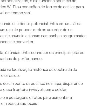
personalizados, e ele funciona por meio do
des Wi-Fi ou conexões de torres de celular para
óvel em tempo real.
quando um cliente potencial entra em uma área
 um raio de poucos metros ao redor de um
ormas de anúncio acionam campanhas programadas
nces de converter.
a, é fundamental conhecer os principais pilares
mpanhas de performance:
da na localização histórica ou declarada do
 ele reside.
rno de um ponto específico no mapa, disparando
essa fronteira invisível com o celular.
ão em postagens e fotos para aumentar a
o em pesquisas locais.