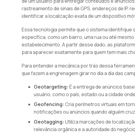
de um usuário para entregar conteúdos e anúncios 
rastreamento de sinais de GPS, endereços de IP, re
identificar a localização exata de um dispositivo m
Essa tecnologia permite que o sistema identifique 
específica, como um bairro, uma rua ou até mesmo
estabelecimento. A partir desse dado, as plataf
para aparecer exatamente para quem tem mais cha
Para entender a mecânica por trás dessa ferrament
que fazem a engrenagem girar no dia a dia das ca
Geotargeting:
É a entrega de anúncios basea
usuário, como o país, estado ou a cidade onde
Geofencing:
Cria perímetros virtuais em to
notificações ou anúncios quando alguém cruza 
Geotagging:
Utiliza marcações de localizaç
relevância orgânica e a autoridade do negóci