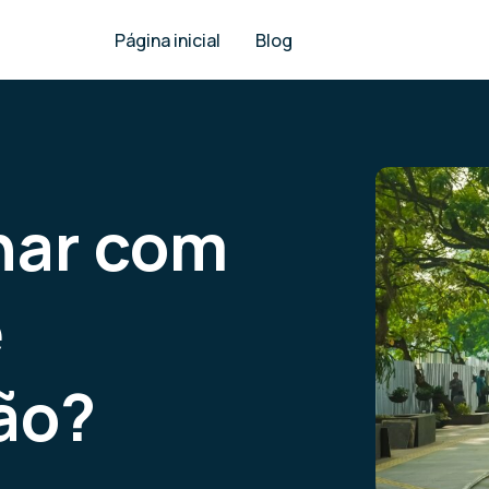
Página inicial
Blog
har com
e
ão?