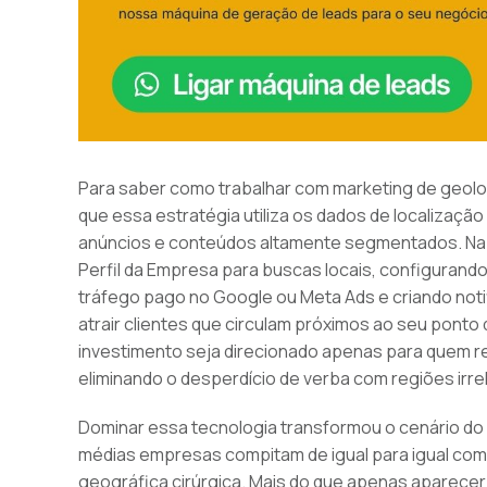
Para saber como trabalhar com marketing de geoloc
que essa estratégia utiliza os dados de localizaçã
anúncios e conteúdos altamente segmentados. Na p
Perfil da Empresa para buscas locais, configuran
tráfego pago no Google ou Meta Ads e criando not
atrair clientes que circulam próximos ao seu pont
investimento seja direcionado apenas para quem r
eliminando o desperdício de verba com regiões irre
Dominar essa tecnologia transformou o cenário do 
médias empresas compitam de igual para igual co
geográfica cirúrgica. Mais do que apenas aparece