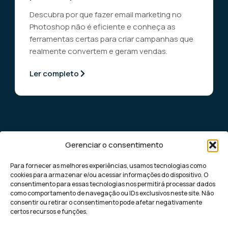
Descubra por que fazer email marketing no
Photoshop não é eficiente e conheça as
ferramentas certas para criar campanhas que
realmente convertem e geram vendas.
Ler completo
Gerenciar o consentimento
Para fornecer as melhores experiências, usamos tecnologias como
cookies para armazenar e/ou acessar informações do dispositivo. O
consentimento para essas tecnologias nos permitirá processar dados
como comportamento de navegação ou IDs exclusivos neste site. Não
Democratizando o marketing digital de
consentir ou retirar o consentimento pode afetar negativamente
performance para pequenas e médias
certos recursos e funções.
empresas, com soluções rápidas e eficazes