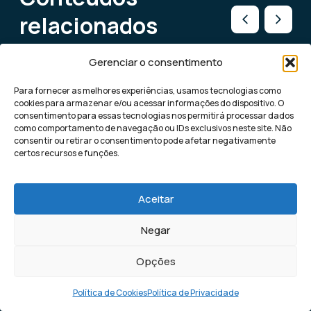
relacionados
Gerenciar o consentimento
Para fornecer as melhores experiências, usamos tecnologias como
cookies para armazenar e/ou acessar informações do dispositivo. O
consentimento para essas tecnologias nos permitirá processar dados
como comportamento de navegação ou IDs exclusivos neste site. Não
consentir ou retirar o consentimento pode afetar negativamente
certos recursos e funções.
Aceitar
Negar
Blog
Opções
Como fazer email marketing no
Política de Cookies
Política de Privacidade
photoshop