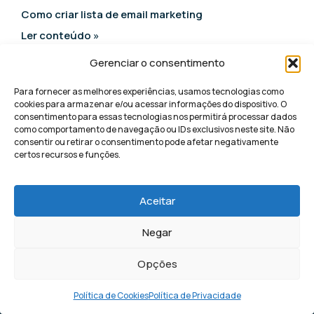
Como criar lista de email marketing
Ler conteúdo »
Gerenciar o consentimento
Para fornecer as melhores experiências, usamos tecnologias como
cookies para armazenar e/ou acessar informações do dispositivo. O
Leads
consentimento para essas tecnologias nos permitirá processar dados
como comportamento de navegação ou IDs exclusivos neste site. Não
consentir ou retirar o consentimento pode afetar negativamente
qualificados
certos recursos e funções.
todos os dias
Aceitar
Negar
para sua
Opções
empresa
Política de Cookies
Política de Privacidade