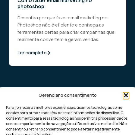
Como fazer email marketing no
photoshop
Descubra por que fazer email marketing no
Photoshop não é eficiente e conheça as
ferramentas certas para criar campanhas que
realmente convertem e geram vendas.
Ler completo
Gerenciar o consentimento
Para fornecer as melhores experiências, usamos tecnologias como
cookies para armazenar e/ou acessar informações do dispositivo. O
consentimento para essas tecnologias nos permitirá processar dados
como comportamento de navegação ou IDs exclusivos neste site. Não
Democratizando o marketing digital de
consentir ou retirar o consentimento pode afetar negativamente
performance para pequenas e médias
certos recursos e funções.