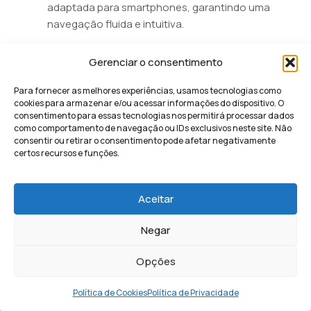
adaptada para smartphones, garantindo uma
navegação fluida e intuitiva.
Quais ferramentas são
Gerenciar o consentimento
essenciais para medir o
Para fornecer as melhores experiências, usamos tecnologias como
sucesso?
cookies para armazenar e/ou acessar informações do dispositivo. O
consentimento para essas tecnologias nos permitirá processar dados
como comportamento de navegação ou IDs exclusivos neste site. Não
As ferramentas essenciais para medir o sucesso em
consentir ou retirar o consentimento pode afetar negativamente
2026 são aquelas que permitem o rastreamento
certos recursos e funções.
completo da jornada do lead, desde o clique inicial até
o fechamento no CRM. Para uma análise técnica
profunda, o uso do
Google Analytics 4 (GA4)
Aceitar
integrado ao
Google Search Console
é o ponto de
Negar
partida. No entanto, para otimizar a conversão,
ferramentas de mapa de calor e comportamento como
Opções
Hotjar
ou
Microsoft Clarity
são fundamentais para
entender onde o usuário perde o interesse.
Política de Cookies
Política de Privacidade
Para consolidar dados de diferentes canais e garantir